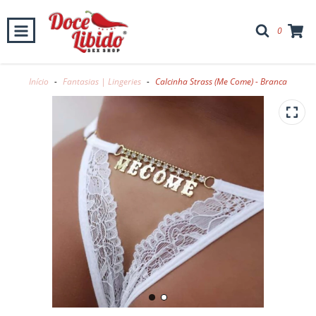
0
..:: ATENDIMENTO DE SEGUNDA A SÁBADO DAS 9H ÀS 21H ::..
Início
-
Fantasias | Lingeries
-
Calcinha Strass (Me Come) - Branca