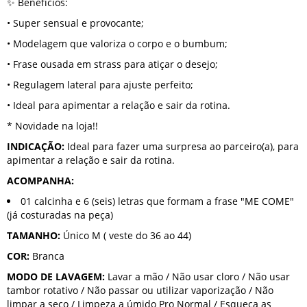
✨ Benefícios:
• Super sensual e provocante;
• Modelagem que valoriza o corpo e o bumbum;
• Frase ousada em strass para atiçar o desejo;
• Regulagem lateral para ajuste perfeito;
• Ideal para apimentar a relação e sair da rotina.
* Novidade na loja!!
INDICAÇÃO:
Ideal para fazer uma surpresa ao parceiro(a), para
apimentar a relação e sair da rotina.
ACOMPANHA:
01 calcinha e 6 (seis) letras que formam a frase "ME COME"
(já costuradas na peça)
TAMANHO:
Único M ( veste do 36 ao 44)
COR:
Branca
MODO DE LAVAGEM:
Lavar a mão / Não usar cloro / Não usar
tambor rotativo / Não passar ou utilizar vaporização / Não
limpar a seco / Limpeza a úmido Pro Normal / Esqueça as