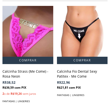
Calcinha Strass (Me Come) -
Calcinha Fio Dental Sexy
Rosa Neon
Patitex - Me Come
R$38,52
R$22,96
R$36,59
com
PIX
R$21,81
com
PIX
2
x de
R$19,26
sem juros
FANTASIAS | LINGERIES
FANTASIAS | LINGERIES