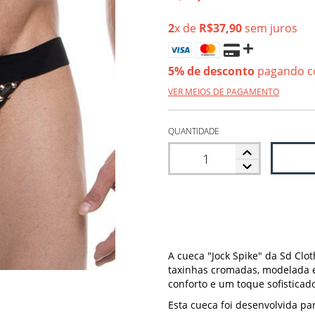
2
x de
R$37,90
sem juros
5% de desconto
pagando c
VER MEIOS DE PAGAMENTO
QUANTIDADE
A cueca "Jock Spike" da Sd Clo
taxinhas cromadas, modelada 
conforto e um toque sofisticad
Esta cueca foi desenvolvida p