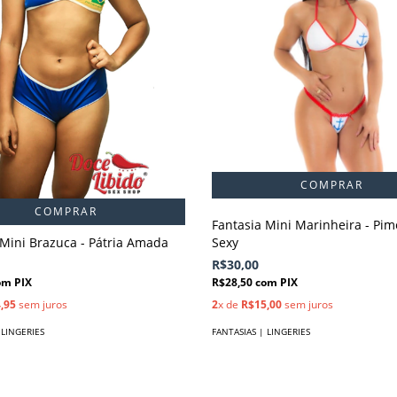
COMPRAR
Fantasia Mini Marinheira - Pi
 Mini Brazuca - Pátria Amada
Sexy
R$30,00
om
PIX
R$28,50
com
PIX
,95
sem juros
2
x de
R$15,00
sem juros
 LINGERIES
FANTASIAS | LINGERIES