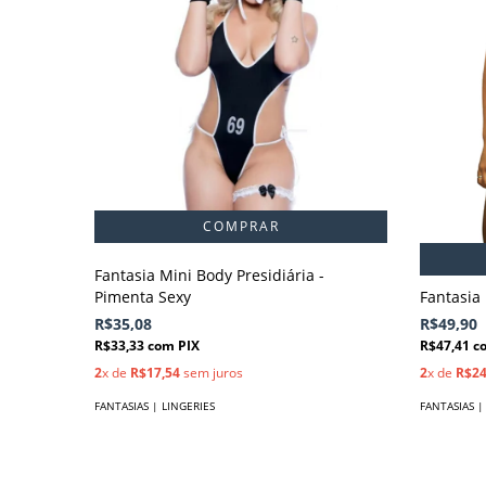
Fantasia Mini Body Presidiária -
Pimenta Sexy
Fantasia
R$35,08
R$49,90
R$33,33
com
PIX
R$47,41
c
2
x de
R$17,54
sem juros
2
x de
R$24
FANTASIAS | LINGERIES
FANTASIAS |