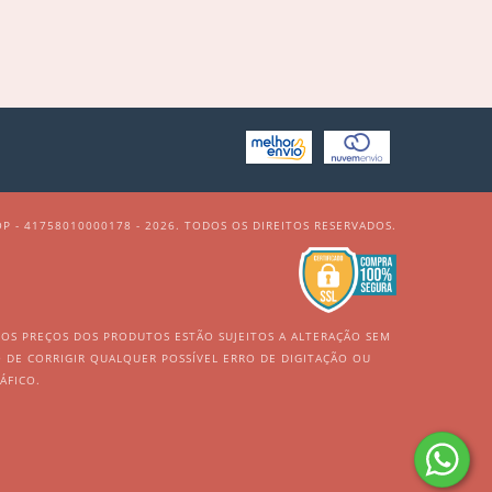
P - 41758010000178 - 2026. TODOS OS DIREITOS RESERVADOS.
. OS PREÇOS DOS PRODUTOS ESTÃO SUJEITOS A ALTERAÇÃO SEM
TO DE CORRIGIR QUALQUER POSSÍVEL ERRO DE DIGITAÇÃO OU
ÁFICO.