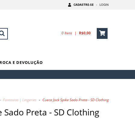
CADASTRE-SE
-
LOGIN
0
Itens
|
R$0,00
ROCA E DEVOLUÇÃO
-
Fantasias | Lingeries
-
Cueca Jock Spike Sado Preta - SD Clothing
e Sado Preta - SD Clothing