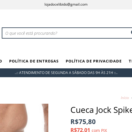
lojadocelibido@gmail.com
O
POLÍTICA DE ENTREGAS
POLÍTICA DE PRIVACIDADE
T
..:: ATENDIMENTO DE SEGUNDA A SÁBADO DAS 9H ÀS 21H ::..
Início
Cueca Jock Spik
R$75,80
R$72,01
com
PIX