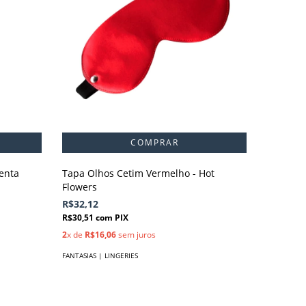
menta
Tapa Olhos Cetim Vermelho - Hot
Fantasia
Flowers
Pimenta
R$32,12
R$111,9
R$30,51
com
PIX
R$106,31
2
x de
R$16,06
sem juros
2
x de
R$5
FANTASIAS | LINGERIES
FANTASIAS 