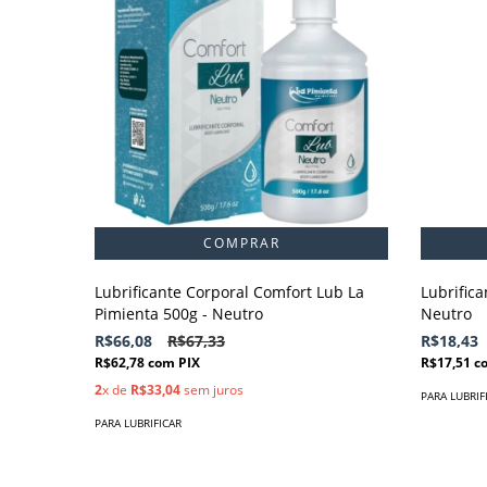
Lubrificante Corporal Comfort Lub La
Lubrifica
Pimienta 500g - Neutro
Neutro
R$66,08
R$67,33
R$18,43
R$62,78
com
PIX
R$17,51
c
2
x de
R$33,04
sem juros
PARA LUBRIF
PARA LUBRIFICAR