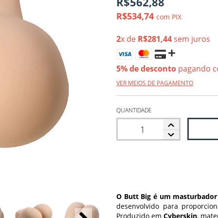
R$562,88
R$534,74
com
PIX
2
x de
R$281,44
sem juros
5% de desconto
pagando c
VER MEIOS DE PAGAMENTO
QUANTIDADE
O Butt Big é um masturbador
desenvolvido para proporcio
Produzido em
Cyberskin
, mate