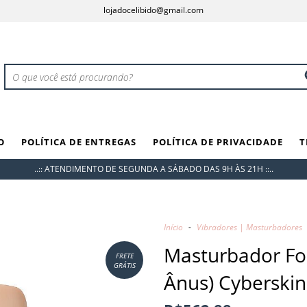
lojadocelibido@gmail.com
O
POLÍTICA DE ENTREGAS
POLÍTICA DE PRIVACIDADE
T
..:: ATENDIMENTO DE SEGUNDA A SÁBADO DAS 9H ÀS 21H ::..
Início
-
Vibradores | Masturbadores
Masturbador Fo
FRETE
GRÁTIS
Ânus) Cyberskin 