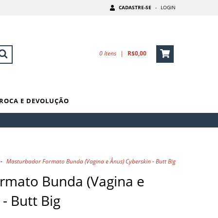
CADASTRE-SE
-
LOGIN
0
Itens
|
R$0,00
ROCA E DEVOLUÇÃO
-
Masturbador Formato Bunda (Vagina e Ânus) Cyberskin - Butt Big
rmato Bunda (Vagina e
- Butt Big