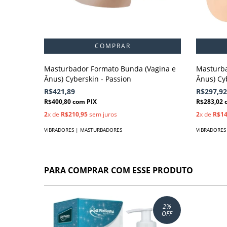
Masturbador Formato Bunda (Vagina e
Masturba
Ânus) Cyberskin - Passion
Ânus) Cyb
R$421,89
R$297,92
R$400,80
com
PIX
R$283,02
2
x de
R$210,95
sem juros
2
x de
R$14
VIBRADORES | MASTURBADORES
VIBRADORES
PARA COMPRAR COM ESSE PRODUTO
2
%
OFF