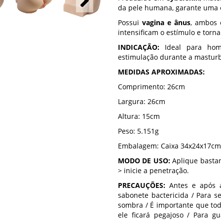
da pele humana, garante uma e
Possui
vagina e ânus
, ambos
intensificam o estímulo e torn
INDICAÇÃO:
Ideal para hom
estimulação durante a mastur
MEDIDAS APROXIMADAS:
Comprimento: 26cm
Largura: 26cm
Altura: 15cm
Peso: 5.151g
Embalagem: Caixa 34x24x17cm
MODO DE USO:
Aplique bastan
> inicie a penetração.
PRECAUÇÕES:
Antes e após 
sabonete bactericida / Para s
sombra / É importante que tod
ele ficará pegajoso / Para gu