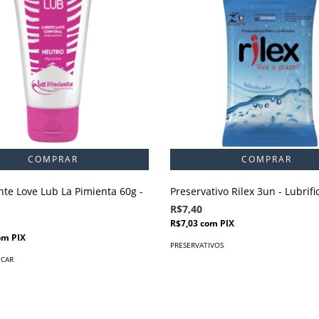
nte Love Lub La Pimienta 60g -
Preservativo Rilex 3un - Lubrif
R$7,40
R$7,03
com
PIX
om
PIX
PRESERVATIVOS
ICAR