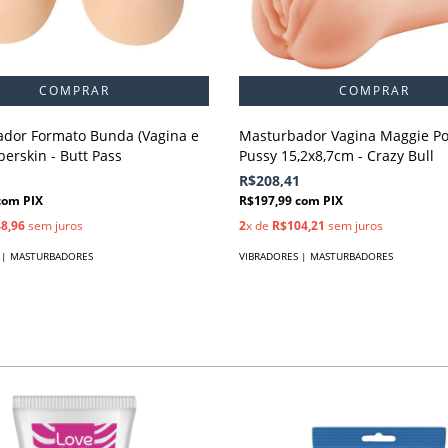
dor Formato Bunda (Vagina e
Masturbador Vagina Maggie Po
erskin - Butt Pass
Pussy 15,2x8,7cm - Crazy Bull
R$208,41
com
PIX
R$197,99
com
PIX
8,96
sem juros
2
x de
R$104,21
sem juros
 | MASTURBADORES
VIBRADORES | MASTURBADORES