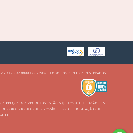
P - 41758010000178 - 2026. TODOS OS DIREITOS RESERVADOS.
. OS PREÇOS DOS PRODUTOS ESTÃO SUJEITOS A ALTERAÇÃO SEM
TO DE CORRIGIR QUALQUER POSSÍVEL ERRO DE DIGITAÇÃO OU
ÁFICO.