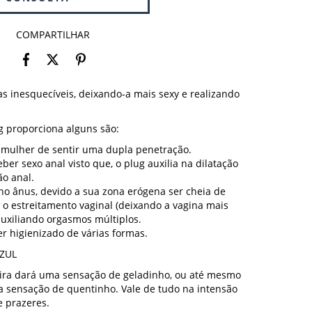
COMPARTILHAR
s inesquecíveis, deixando-a mais sexy e realizando
g proporciona alguns são:
a mulher de sentir uma dupla penetração.
ber sexo anal visto que, o plug auxilia na dilatação
ão anal.
no ânus, devido a sua zona erógena ser cheia de
 o estreitamento vaginal (deixando a vagina mais
auxiliando orgasmos múltiplos.
er higienizado de várias formas.
ZUL
eira dará uma sensação de geladinho, ou até mesmo
 sensação de quentinho. Vale de tudo na intensão
e prazeres.