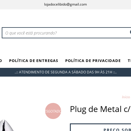
lojadocelibido@gmail.com
O
POLÍTICA DE ENTREGAS
POLÍTICA DE PRIVACIDADE
T
..:: ATENDIMENTO DE SEGUNDA A SÁBADO DAS 9H ÀS 21H ::..
Início
Plug de Metal c/
ESGOTADO