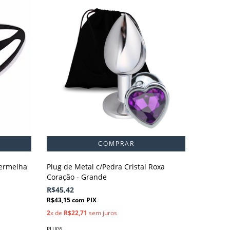
Vermelha
Plug de Metal c/Pedra Cristal Roxa
Plug de 
Coração - Grande
Sino - 
R$45,42
R$49,74
R$43,15
com
PIX
R$47,25
2
x de
R$22,71
sem juros
2
x de
R$2
PLUGS
PLUGS