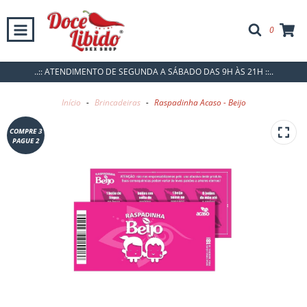
0
..:: ATENDIMENTO DE SEGUNDA A SÁBADO DAS 9H ÀS 21H ::..
Início
-
Brincadeiras
-
Raspadinha Acaso - Beijo
COMPRE 3
PAGUE 2