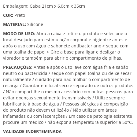
Embalagem: Caixa 21cm x 6,0cm x 35cm
COR:
Preto
MATERIAL:
Silicone
MODO DE USO:
Abra a caixa > retire o produto e selecione o
local desejado para estimulação corporal > higienize antes e
após o uso com água e sabonete antibacteriano > seque com
uma toalha de papel > Gire a base para ligar e desligar o
vibrador e também para abrir o compartimento de pilhas.
PRECAUÇÕES:
Antes e após o uso lave com água fria e sabão
neutro ou bactericida / seque com papel toalha ou deixe secar
naturalmente / cuidado para não molhar o compartimento de
recarga / Guardar em local seco e separado de outros produtos
/ Não compartilhe o mesmo acessório com outras pessoas para
evitar doenças sexualmente transmissíveis / Utilize sempre
lubrificante à base de água / Pessoas alérgicas à composição
do produto não devem utilizá-lo / Não utilizar em áreas
inflamadas ou com lacerações / Em caso de patologia existente
procure um médico / não expor a temperatura superior a 50°C.
VALIDADE INDERTEMINADA