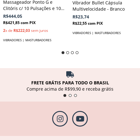
Massageador Ponto G e
Vibrador Bullet Cápsula
Clitóris c/ 10 Pulsações e 10
Multivelocidade - Branco
Vibrações (Dina) - NV Toys
R$444,05
R$23,74
R$421,85
com
PIX
R$22,55
com
PIX
2
x de
R$222,03
sem juros
VIBRADORES | MASTURBADORES
VIBRADORES | MASTURBADORES
FRETE GRÁTIS PARA TODO O BRASIL
Compre acima de R$99,90 e receba grátis