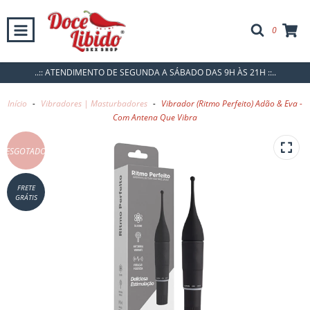
0
..:: ATENDIMENTO DE SEGUNDA A SÁBADO DAS 9H ÀS 21H ::..
Início
-
Vibradores | Masturbadores
-
Vibrador (Ritmo Perfeito) Adão & Eva -
Com Antena Que Vibra
ESGOTADO
FRETE
GRÁTIS